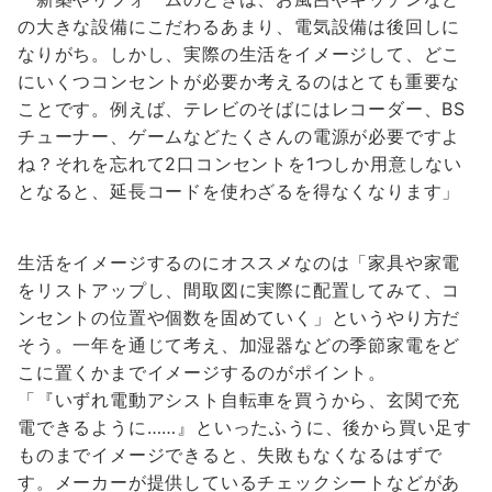
の大きな設備にこだわるあまり、電気設備は後回しに
なりがち。しかし、実際の生活をイメージして、どこ
にいくつコンセントが必要か考えるのはとても重要な
ことです。例えば、テレビのそばにはレコーダー、BS
チューナー、ゲームなどたくさんの電源が必要ですよ
ね？それを忘れて2口コンセントを1つしか用意しない
となると、延長コードを使わざるを得なくなります」
生活をイメージするのにオススメなのは「家具や家電
をリストアップし、間取図に実際に配置してみて、コ
ンセントの位置や個数を固めていく」というやり方だ
そう。一年を通じて考え、加湿器などの季節家電をど
こに置くかまでイメージするのがポイント。
「『いずれ電動アシスト自転車を買うから、玄関で充
電できるように……』といったふうに、後から買い足す
ものまでイメージできると、失敗もなくなるはずで
す。メーカーが提供しているチェックシートなどがあ