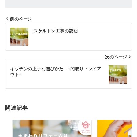
前のページ
投
スケルトン工事の説明
稿
ナ
次のページ
ビ
ゲ
キッチンの上手な選びかた -間取り・レイア
ウト-
ー
シ
ョ
関連記事
ン